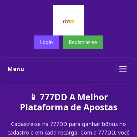
Login
Registrar-se
Menu
📱 777DD A Melhor
Plataforma de Apostas
Cadastre-se na 777DD para ganhar bônus no
cadastro e em cada recarga. Com a 777DD, você