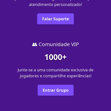
atendimento personalizado!
Falar Suporte
👥 Comunidade VIP
1000+
Junte-se a uma comunidade exclusiva de
jogadores e compartilhe experiências!
Entrar Grupo