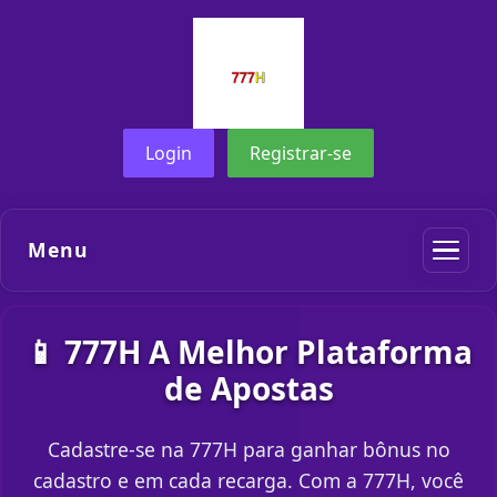
Login
Registrar-se
Menu
📱 777H A Melhor Plataforma
de Apostas
Cadastre-se na 777H para ganhar bônus no
cadastro e em cada recarga. Com a 777H, você