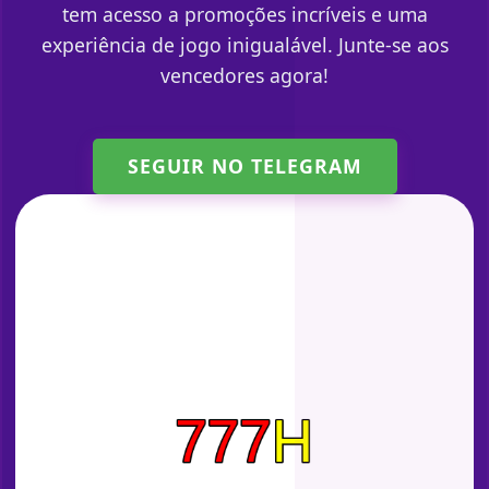
tem acesso a promoções incríveis e uma
experiência de jogo inigualável. Junte-se aos
vencedores agora!
SEGUIR NO TELEGRAM