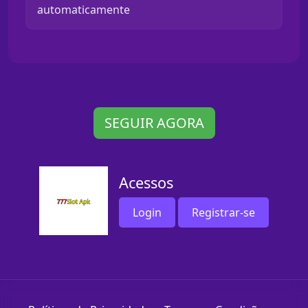
automaticamente
SEGUIR AGORA
Acessos
Login
Registrar-se