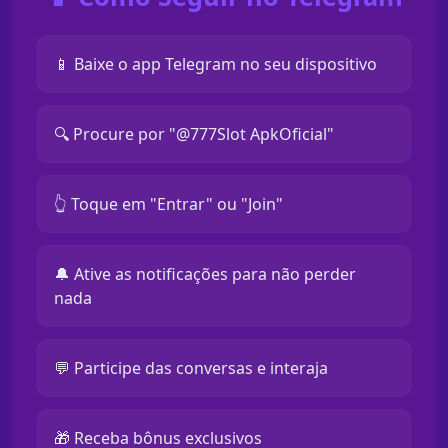
📱 Baixe o app Telegram no seu dispositivo
🔍 Procure por "@777Slot ApkOficial"
👆 Toque em "Entrar" ou "Join"
🔔 Ative as notificações para não perder
nada
💬 Participe das conversas e interaja
🎁 Receba bônus exclusivos