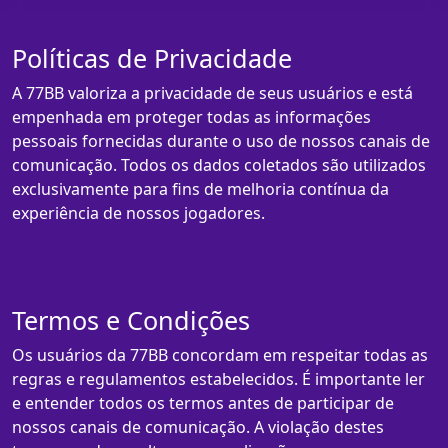
Políticas de Privacidade
A 77BB valoriza a privacidade de seus usuários e está
empenhada em proteger todas as informações
pessoais fornecidas durante o uso de nossos canais de
comunicação. Todos os dados coletados são utilizados
exclusivamente para fins de melhoria contínua da
experiência de nossos jogadores.
Termos e Condições
Os usuários da 77BB concordam em respeitar todas as
regras e regulamentos estabelecidos. É importante ler
e entender todos os termos antes de participar de
nossos canais de comunicação. A violação destes