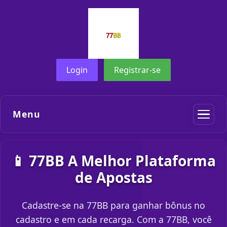
Login
Registrar-se
Menu
📱 77BB A Melhor Plataforma
de Apostas
Cadastre-se na 77BB para ganhar bônus no
cadastro e em cada recarga. Com a 77BB, você