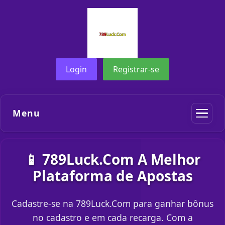
Login
Registrar-se
Menu
📱 789Luck.Com A Melhor
Plataforma de Apostas
Cadastre-se na 789Luck.Com para ganhar bônus
no cadastro e em cada recarga. Com a