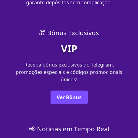
garante depósitos sem complicação.
🎁 Bônus Exclusivos
VIP
Receba bônus exclusivos do Telegram,
promoções especiais e códigos promocionais
únicos!
Ver Bônus
📢 Notícias em Tempo Real