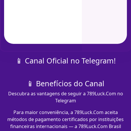
📱 Canal Oficial no Telegram!
📱 Benefícios do Canal
Descubra as vantagens de seguir a 789Luck.Com no
Telegram
Para maior conveniência, a 789Luck.Com aceita
métodos de pagamento certificados por instituições
financeiras internacionais — a 789Luck.Com Brasil