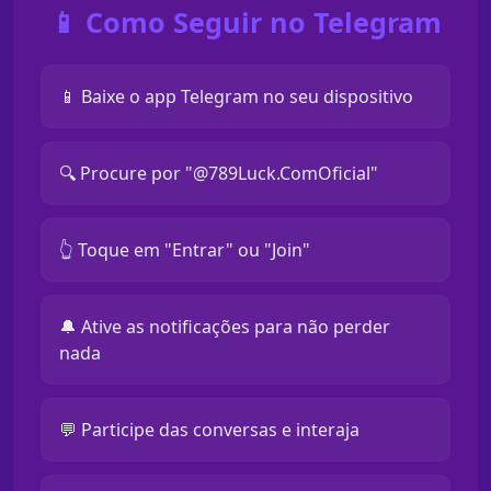
📱 Como Seguir no Telegram
📱 Baixe o app Telegram no seu dispositivo
🔍 Procure por "@789Luck.ComOficial"
👆 Toque em "Entrar" ou "Join"
🔔 Ative as notificações para não perder
nada
💬 Participe das conversas e interaja