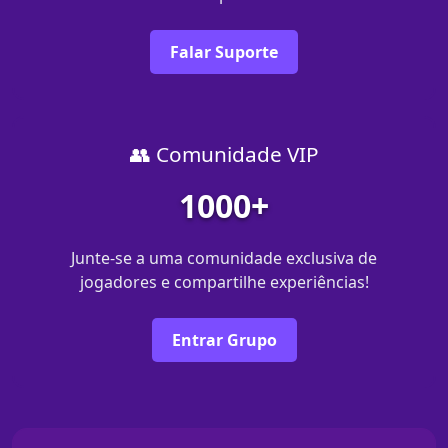
Falar Suporte
👥 Comunidade VIP
1000+
Junte-se a uma comunidade exclusiva de
jogadores e compartilhe experiências!
Entrar Grupo