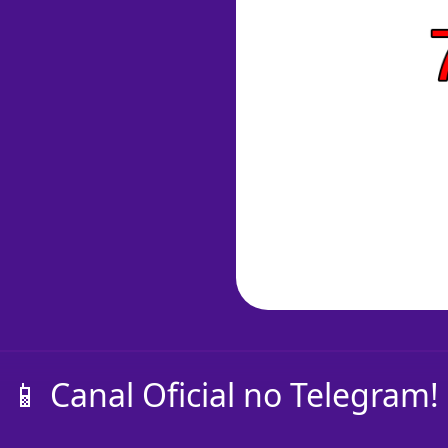
📱 Canal Oficial no Telegram!