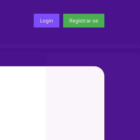
Login
Registrar-se