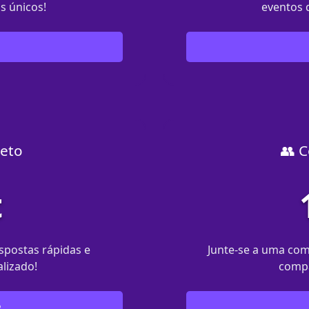
s únicos!
eventos 
reto
👥 
t
espostas rápidas e
Junte-se a uma com
lizado!
compa
e