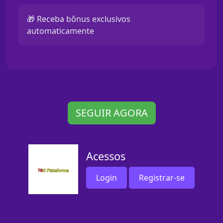
🎁 Receba bônus exclusivos
automaticamente
SEGUIR AGORA
Acessos
Login
Registrar-se