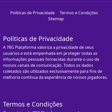
Políticas de Privacidade
Termos e Condições
Sitemap
Políticas de Privacidade
A 78G Plataforma valoriza a privacidade de seus
usuários e está empenhada em proteger todas as
informações pessoais fornecidas durante o uso de
nossos canais de comunicação. Todos os dados
coletados são utilizados exclusivamente para fins de
melhoria contínua da experiência de nossos jogadores.
Termos e Condições