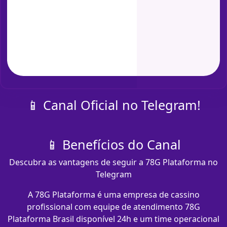
📱 Canal Oficial no Telegram!
📱 Benefícios do Canal
Descubra as vantagens de seguir a 78G Plataforma no
Telegram
A 78G Plataforma é uma empresa de cassino
profissional com equipe de atendimento 78G
Plataforma Brasil disponível 24h e um time operacional