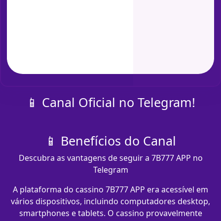
📱 Canal Oficial no Telegram!
📱 Benefícios do Canal
Descubra as vantagens de seguir a 7B777 APP no
Telegram
A plataforma do cassino 7B777 APP era acessível em
vários dispositivos, incluindo computadores desktop,
smartphones e tablets. O cassino provavelmente