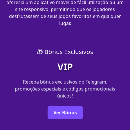
oferecia um aplicativo móvel de fácil utilização ou um
site responsivo, permitindo que os jogadores
desfrutassem de seus jogos favoritos em qualquer
lugar.
🎁 Bônus Exclusivos
VIP
Receba bônus exclusivos do Telegram,
promoções especiais e códigos promocionais
únicos!
Ver Bônus