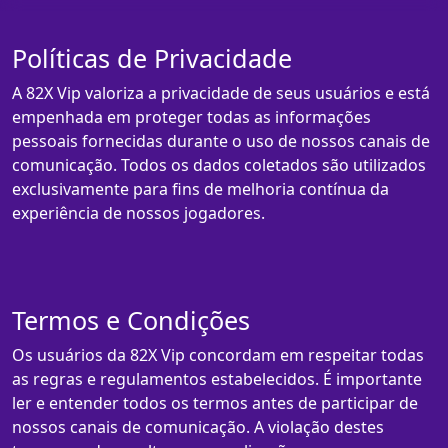
Políticas de Privacidade
A 82X Vip valoriza a privacidade de seus usuários e está
empenhada em proteger todas as informações
pessoais fornecidas durante o uso de nossos canais de
comunicação. Todos os dados coletados são utilizados
exclusivamente para fins de melhoria contínua da
experiência de nossos jogadores.
Termos e Condições
Os usuários da 82X Vip concordam em respeitar todas
as regras e regulamentos estabelecidos. É importante
ler e entender todos os termos antes de participar de
nossos canais de comunicação. A violação destes