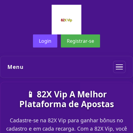
Login
Registrar-se
Menu
📱 82X Vip A Melhor
Plataforma de Apostas
Cadastre-se na 82X Vip para ganhar bônus no
cadastro e em cada recarga. Com a 82X Vip, você