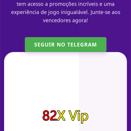
tem acesso a promoções incríveis e uma
experiência de jogo inigualável. Junte-se aos
vencedores agora!
SEGUIR NO TELEGRAM