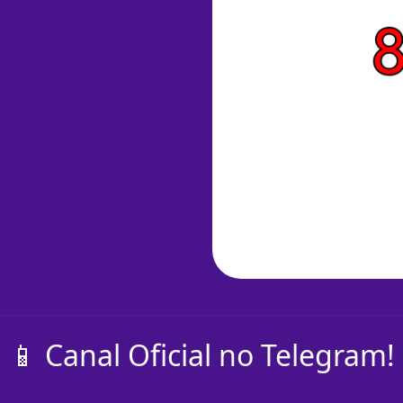
📱 Canal Oficial no Telegram!