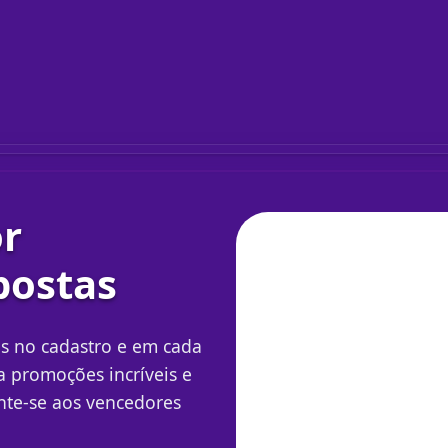
or
postas
s no cadastro e em cada
a promoções incríveis e
unte-se aos vencedores