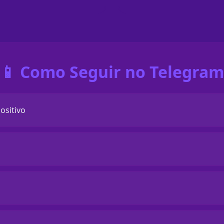
📱 Como Seguir no Telegram
ositivo