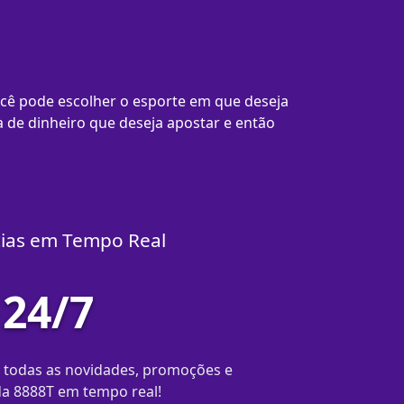
você pode escolher o esporte em que deseja
 de dinheiro que deseja apostar e então
cias em Tempo Real
24/7
e todas as novidades, promoções e
da 8888T em tempo real!