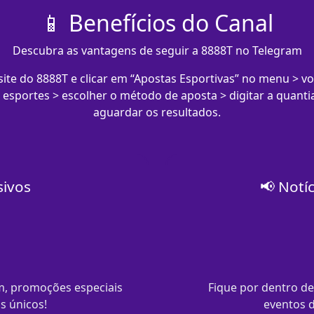
📱 Benefícios do Canal
Descubra as vantagens de seguir a 8888T no Telegram
 site do 8888T e clicar em “Apostas Esportivas” no menu > 
esportes > escolher o método de aposta > digitar a quantia
aguardar os resultados.
sivos
📢 Notí
m, promoções especiais
Fique por dentro d
s únicos!
eventos 