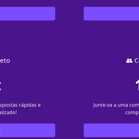
reto
👥 
t
espostas rápidas e
Junte-se a uma com
lizado!
compa
e