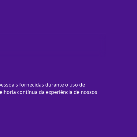
pessoais fornecidas durante o uso de
elhoria contínua da experiência de nossos