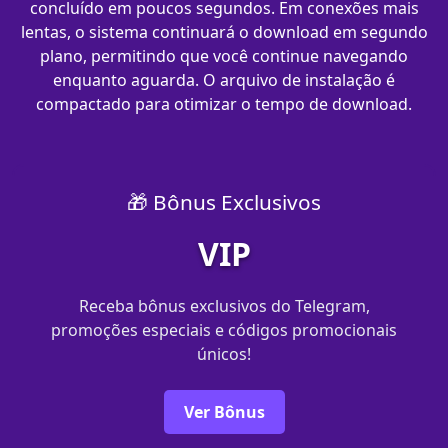
concluído em poucos segundos. Em conexões mais
lentas, o sistema continuará o download em segundo
plano, permitindo que você continue navegando
enquanto aguarda. O arquivo de instalação é
compactado para otimizar o tempo de download.
🎁 Bônus Exclusivos
VIP
Receba bônus exclusivos do Telegram,
promoções especiais e códigos promocionais
únicos!
Ver Bônus