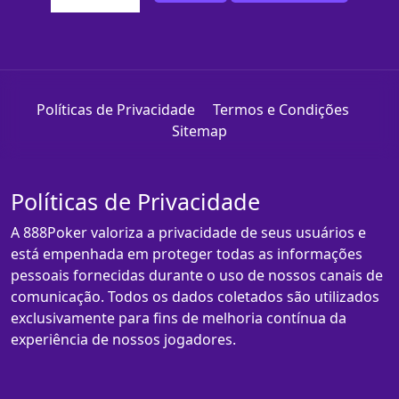
Políticas de Privacidade
Termos e Condições
Sitemap
Políticas de Privacidade
A 888Poker valoriza a privacidade de seus usuários e
está empenhada em proteger todas as informações
pessoais fornecidas durante o uso de nossos canais de
comunicação. Todos os dados coletados são utilizados
exclusivamente para fins de melhoria contínua da
experiência de nossos jogadores.