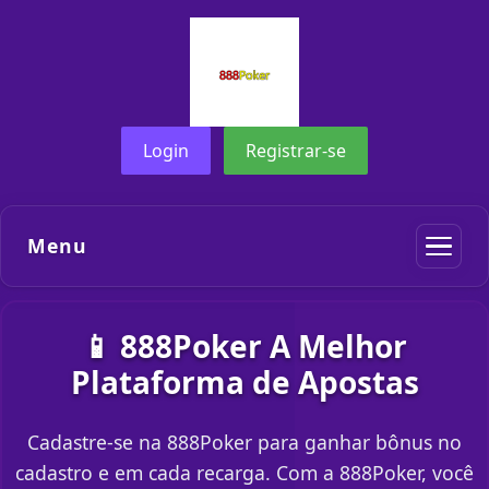
Login
Registrar-se
Menu
📱 888Poker A Melhor
Plataforma de Apostas
Cadastre-se na 888Poker para ganhar bônus no
cadastro e em cada recarga. Com a 888Poker, você