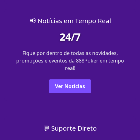
📢 Notícias em Tempo Real
24/7
Fique por dentro de todas as novidades,
promoções e eventos da 888Poker em tempo
real!
Ver Notícias
💬 Suporte Direto