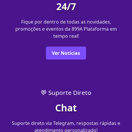
24/7
Fique por dentro de todas as novidades,
promoções e eventos da 899A Plataforma em
tempo real!
Ver Notícias
💬 Suporte Direto
Chat
Suporte direto via Telegram, respostas rápidas e
atendimento personalizado!