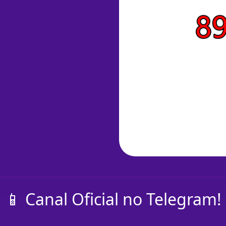
📱 Canal Oficial no Telegram!