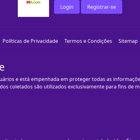
Login
Registrar-se
Políticas de Privacidade
Termos e Condições
Sitemap
de
suários e está empenhada em proteger todas as informaçõe
os coletados são utilizados exclusivamente para fins de m