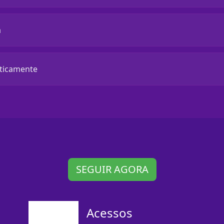
a
aticamente
SEGUIR AGORA
Acessos