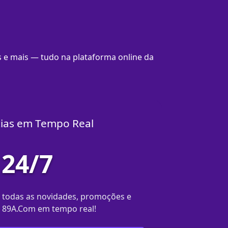
s e mais — tudo na plataforma online da
cias em Tempo Real
24/7
e todas as novidades, promoções e
 89A.Com em tempo real!