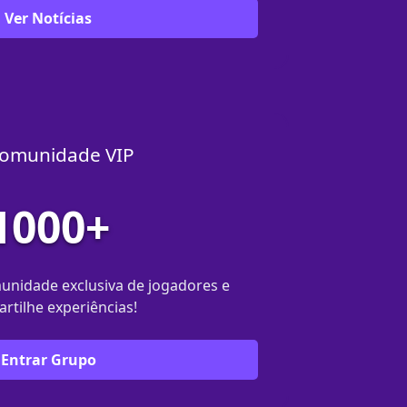
Ver Notícias
Comunidade VIP
1000+
unidade exclusiva de jogadores e
rtilhe experiências!
Entrar Grupo