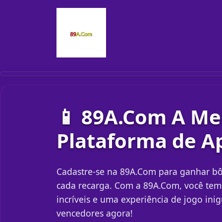
📱 89A.Com A Me
Plataforma de A
Cadastre-se na 89A.Com para ganhar b
cada recarga. Com a 89A.Com, você te
incríveis e uma experiência de jogo inig
vencedores agora!