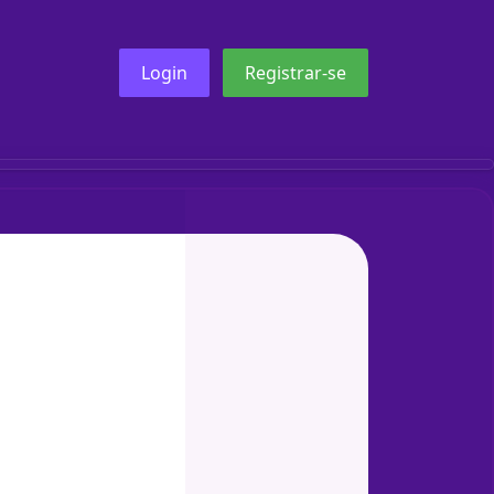
Login
Registrar-se