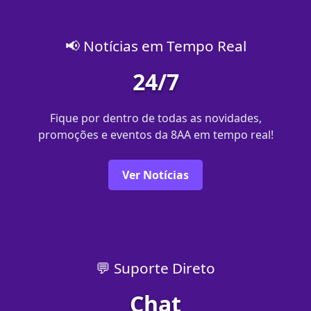
📢 Notícias em Tempo Real
24/7
Fique por dentro de todas as novidades,
promoções e eventos da 8AA em tempo real!
Ver Notícias
💬 Suporte Direto
Chat