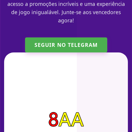
acesso a promoções incríveis e uma experiência
de jogo inigualável. Junte-se aos vencedores
agora!
SEGUIR NO TELEGRAM