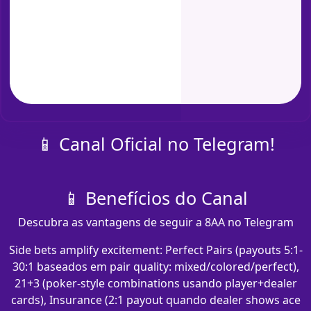
📱 Canal Oficial no Telegram!
📱 Benefícios do Canal
Descubra as vantagens de seguir a 8AA no Telegram
Side bets amplify excitement: Perfect Pairs (payouts 5:1-
30:1 baseados em pair quality: mixed/colored/perfect),
21+3 (poker-style combinations usando player+dealer
cards), Insurance (2:1 payout quando dealer shows ace