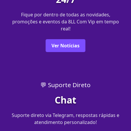
Fique por dentro de todas as novidades,
promoções e eventos da 8LL Com Vip em tempo
real!
Ver Notícias
💬 Suporte Direto
Chat
Suporte direto via Telegram, respostas rápidas e
atendimento personalizado!