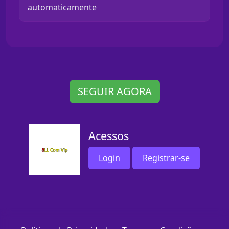
automaticamente
SEGUIR AGORA
Acessos
Login
Registrar-se