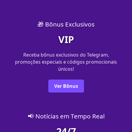
🎁 Bônus Exclusivos
VIP
Receba bônus exclusivos do Telegram,
promoções especiais e códigos promocionais
únicos!
Ver Bônus
📢 Notícias em Tempo Real
24/7