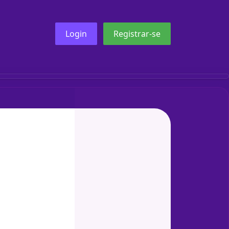
Login
Registrar-se