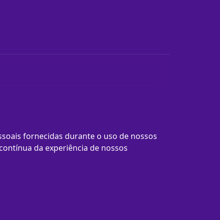
ssoais fornecidas durante o uso de nossos
 contínua da experiência de nossos