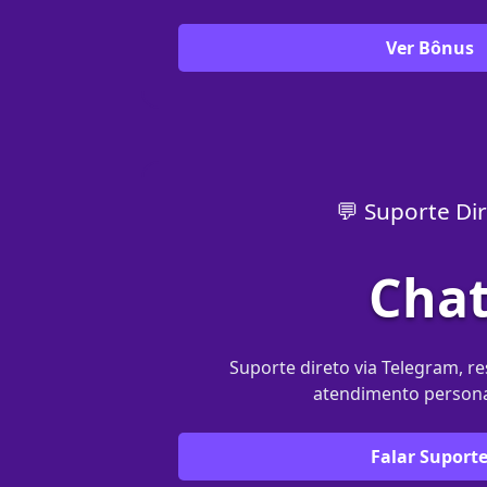
Ver Bônus
💬 Suporte Di
Cha
Suporte direto via Telegram, r
atendimento persona
Falar Suport