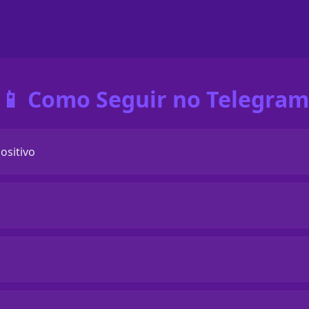
📱 Como Seguir no Telegram
ositivo