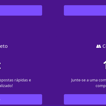
reto
👥 
t
espostas rápidas e
Junte-se a uma com
lizado!
compa
e