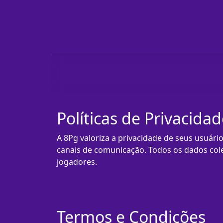
Políticas de Privacida
A 8Pg valoriza a privacidade de seus usuár
canais de comunicação. Todos os dados cole
jogadores.
Termos e Condições