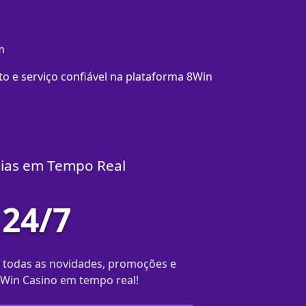
m
 e serviço confiável na plataforma 8Win
cias em Tempo Real
24/7
e todas as novidades, promoções e
8Win Casino em tempo real!