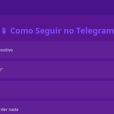
📱 Como Seguir no Telegram
ositivo
l"
erder nada