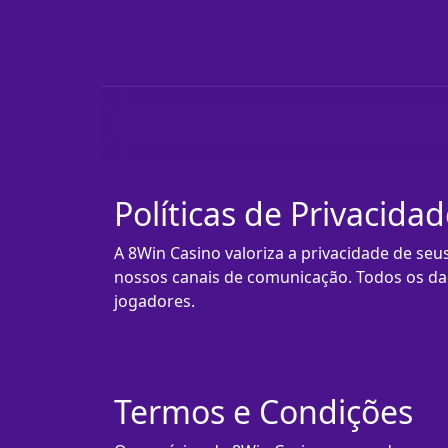
Políticas de Privacida
A 8Win Casino valoriza a privacidade de se
nossos canais de comunicação. Todos os dad
jogadores.
Termos e Condições