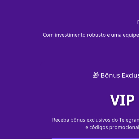
Com investimento robusto e uma equipe 
🎁 Bônus Exclu
VIP
Receba bônus exclusivos do Telegra
e códigos promocionai