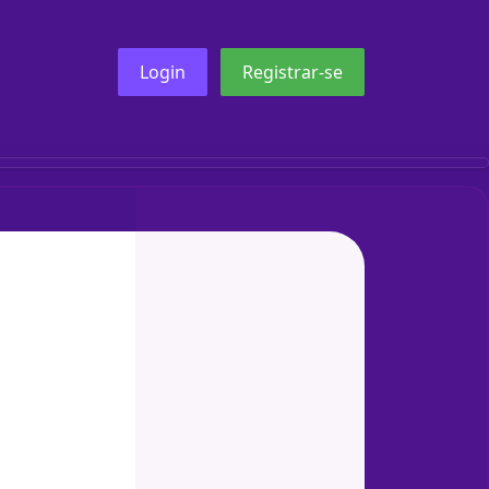
Login
Registrar-se