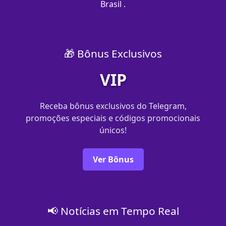
Brasil .
🎁 Bônus Exclusivos
VIP
Receba bônus exclusivos do Telegram,
promoções especiais e códigos promocionais
únicos!
Ver Bônus
📢 Notícias em Tempo Real