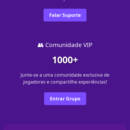
Falar Suporte
👥 Comunidade VIP
1000+
Junte-se a uma comunidade exclusiva de
jogadores e compartilhe experiências!
Entrar Grupo