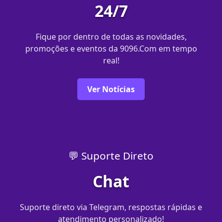
24/7
Fique por dentro de todas as novidades,
promoções e eventos da 9096.Com em tempo
real!
Ver Notícias
💬 Suporte Direto
Chat
Suporte direto via Telegram, respostas rápidas e
atendimento personalizado!