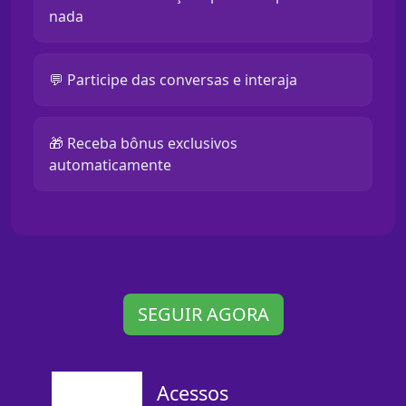
nada
💬 Participe das conversas e interaja
🎁 Receba bônus exclusivos
automaticamente
SEGUIR AGORA
Acessos