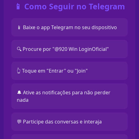
📱 Como Seguir no Telegram
📱 Baixe o app Telegram no seu dispositivo
🔍 Procure por "@920 Win LoginOficial"
👆 Toque em "Entrar" ou "Join"
🔔 Ative as notificações para não perder
nada
💬 Participe das conversas e interaja