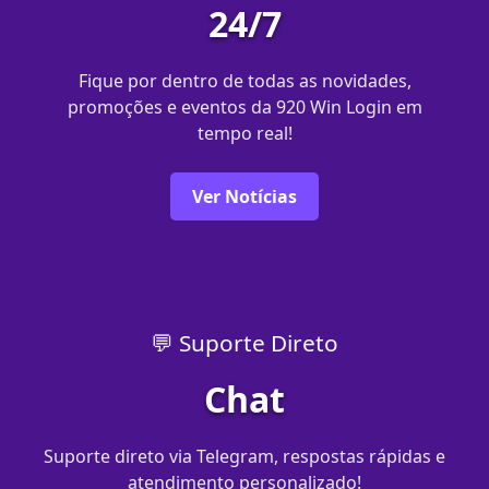
24/7
Fique por dentro de todas as novidades,
promoções e eventos da 920 Win Login em
tempo real!
Ver Notícias
💬 Suporte Direto
Chat
Suporte direto via Telegram, respostas rápidas e
atendimento personalizado!