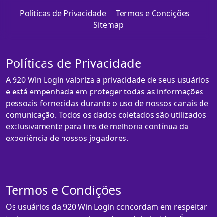
Políticas de Privacidade
Termos e Condições
Sitemap
Políticas de Privacidade
A 920 Win Login valoriza a privacidade de seus usuários
e está empenhada em proteger todas as informações
pessoais fornecidas durante o uso de nossos canais de
comunicação. Todos os dados coletados são utilizados
exclusivamente para fins de melhoria contínua da
experiência de nossos jogadores.
Termos e Condições
Os usuários da 920 Win Login concordam em respeitar