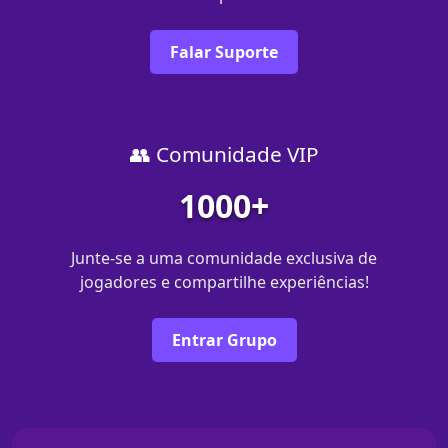
Falar Suporte
👥 Comunidade VIP
1000+
Junte-se a uma comunidade exclusiva de
jogadores e compartilhe experiências!
Entrar Grupo