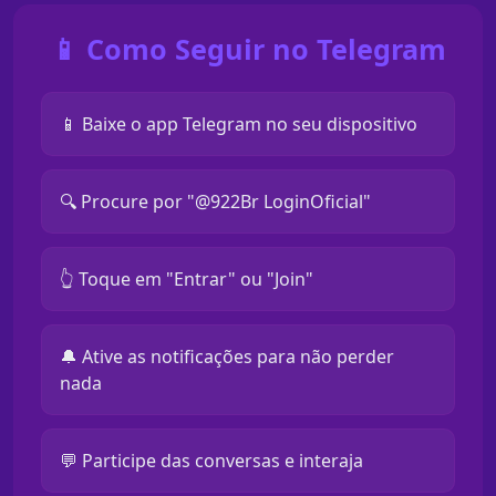
📱 Como Seguir no Telegram
📱 Baixe o app Telegram no seu dispositivo
🔍 Procure por "@922Br LoginOficial"
👆 Toque em "Entrar" ou "Join"
🔔 Ative as notificações para não perder
nada
💬 Participe das conversas e interaja