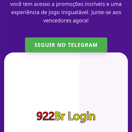
você tem acesso a promoções incríveis e uma
experiência de jogo inigualável. Junte-se aos
vencedores agora!
SEGUIR NO TELEGRAM