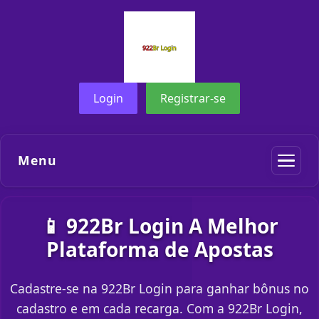
Login
Registrar-se
Menu
📱 922Br Login A Melhor
Plataforma de Apostas
Cadastre-se na 922Br Login para ganhar bônus no
cadastro e em cada recarga. Com a 922Br Login,