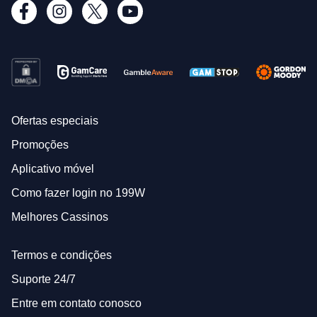
Ofertas especiais
Promoções
Aplicativo móvel
Como fazer login no 199W
Melhores Cassinos
Termos e condições
Suporte 24/7
Entre em contato conosco