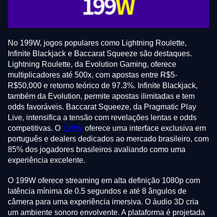
No 199W, jogos populares como Lightning Roulette,
Infinite Blackjack e Baccarat Squeeze são destaques.
Lightning Roulette, da Evolution Gaming, oferece
multiplicadores até 500x, com apostas entre R$5-
R$50,000 e retorno teórico de 97.3%. Infinite Blackjack,
também da Evolution, permite apostas ilimitadas e tem
odds favoráveis. Baccarat Squeeze, da Pragmatic Play
Live, intensifica a tensão com revelações lentas e odds
competitivas. O
199W
oferece uma interface exclusiva em
português e dealers dedicados ao mercado brasileiro, com
85% dos jogadores brasileiros avaliando como uma
experiência excelente.
O 199W oferece streaming em alta definição 1080p com
latência mínima de 0.5 segundos e até 8 ângulos de
câmera para uma experiência imersiva. O áudio 3D cria
um ambiente sonoro envolvente. A plataforma é projetada