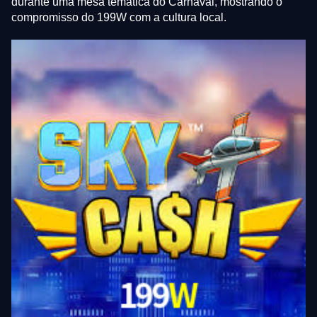
durante uma mesa temática do Carnaval, mostrando o
compromisso do 199W com a cultura local.