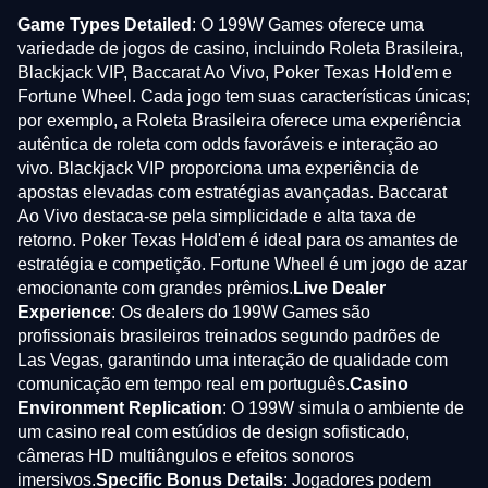
Game Types Detailed
: O 199W Games oferece uma
variedade de jogos de casino, incluindo Roleta Brasileira,
Blackjack VIP, Baccarat Ao Vivo, Poker Texas Hold'em e
Fortune Wheel. Cada jogo tem suas características únicas;
por exemplo, a Roleta Brasileira oferece uma experiência
autêntica de roleta com odds favoráveis e interação ao
vivo. Blackjack VIP proporciona uma experiência de
apostas elevadas com estratégias avançadas. Baccarat
Ao Vivo destaca-se pela simplicidade e alta taxa de
retorno. Poker Texas Hold'em é ideal para os amantes de
estratégia e competição. Fortune Wheel é um jogo de azar
emocionante com grandes prêmios.
Live Dealer
Experience
: Os dealers do 199W Games são
profissionais brasileiros treinados segundo padrões de
Las Vegas, garantindo uma interação de qualidade com
comunicação em tempo real em português.
Casino
Environment Replication
: O 199W simula o ambiente de
um casino real com estúdios de design sofisticado,
câmeras HD multiângulos e efeitos sonoros
imersivos.
Specific Bonus Details
: Jogadores podem